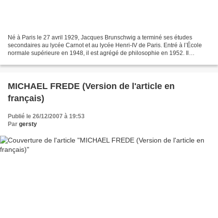
Né à Paris le 27 avril 1929, Jacques Brunschwig a terminé ses études
secondaires au lycée Carnot et au lycée Henri-IV de Paris. Entré à l’École
normale supérieure en 1948, il est agrégé de philosophie en 1952. Il
s’oriente vers l’histoire de la philosophie...
MICHAEL FREDE (Version de l'article en
français)
Publié le 26/12/2007 à 19:53
Par
gersty