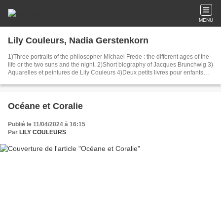
MENU
Lily Couleurs, Nadia Gerstenkorn
1)Three portraits of the philosopher Michael Frede : the different ages of the
life or the two suns and the night. 2)Short biography of Jacques Brunchwig 3)
Aquarelles et peintures de Lily Couleurs 4)Deux petits livres pour enfants
Two children's books : la leçon de peinture de Gersty Grain d'Orge et le
voyage de Michaël le Philosophe - Michaël the Pilosopher's travel. 5)Histoire
de la médecine : l'embolisation au temps d'Eliezer et Rebecca interprétée
par Nicolas Poussin.
Océane et Coralie
Publié le 11/04/2024 à 16:15
Par
LILY COULEURS